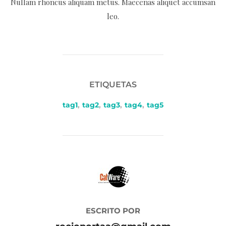
Nullam rhoncus aliquam metus. Maecenas aliquet accumsan
leo.
ETIQUETAS
tag1
,
tag2
,
tag3
,
tag4
,
tag5
AUTOR DE LA PUBLICACIÓN
ESCRITO POR