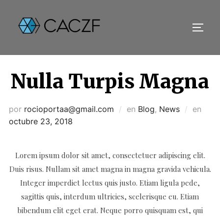
Saltar
al
contenido
ALTE
Nulla Turpis Magna
Publ
por
rocioportaa@gmail.com
en
Blog
,
News
en
el
octubre 23, 2018
Lorem ipsum dolor sit amet, consectetuer adipiscing elit.
Duis risus. Nullam sit amet magna in magna gravida vehicula.
Integer imperdiet lectus quis justo. Etiam ligula pede,
sagittis quis, interdum ultricies, scelerisque eu. Etiam
bibendum elit eget erat. Neque porro quisquam est, qui