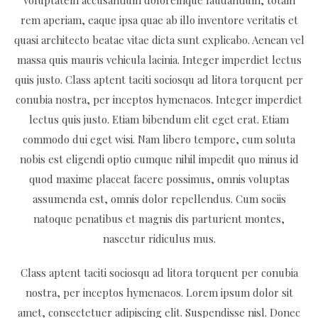
voluptatem accusantium doloremque laudantium, totam
rem aperiam, eaque ipsa quae ab illo inventore veritatis et
quasi architecto beatae vitae dicta sunt explicabo. Aenean vel
massa quis mauris vehicula lacinia. Integer imperdiet lectus
quis justo. Class aptent taciti sociosqu ad litora torquent per
conubia nostra, per inceptos hymenaeos. Integer imperdiet
lectus quis justo. Etiam bibendum elit eget erat. Etiam
commodo dui eget wisi. Nam libero tempore, cum soluta
nobis est eligendi optio cumque nihil impedit quo minus id
quod maxime placeat facere possimus, omnis voluptas
assumenda est, omnis dolor repellendus. Cum sociis
natoque penatibus et magnis dis parturient montes,
nascetur ridiculus mus.
Class aptent taciti sociosqu ad litora torquent per conubia
nostra, per inceptos hymenaeos. Lorem ipsum dolor sit
amet, consectetuer adipiscing elit. Suspendisse nisl. Donec