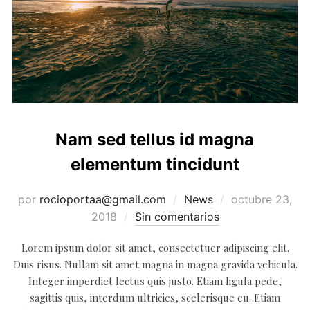
Nam sed tellus id magna
elementum tincidunt
Publicado
por
rocioportaa@gmail.com
News
octubre 23,
el
2018
Sin comentarios
Lorem ipsum dolor sit amet, consectetuer adipiscing elit.
Duis risus. Nullam sit amet magna in magna gravida vehicula.
Integer imperdiet lectus quis justo. Etiam ligula pede,
sagittis quis, interdum ultricies, scelerisque eu. Etiam