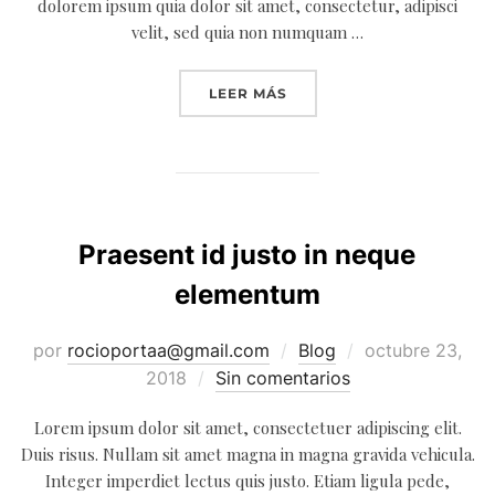
dolorem ipsum quia dolor sit amet, consectetur, adipisci
velit, sed quia non numquam …
«ETIAM BIBENDUM ELIT E
LEER MÁS
Praesent id justo in neque
elementum
Publicado
por
rocioportaa@gmail.com
Blog
octubre 23,
el
2018
Sin comentarios
Lorem ipsum dolor sit amet, consectetuer adipiscing elit.
Duis risus. Nullam sit amet magna in magna gravida vehicula.
Integer imperdiet lectus quis justo. Etiam ligula pede,