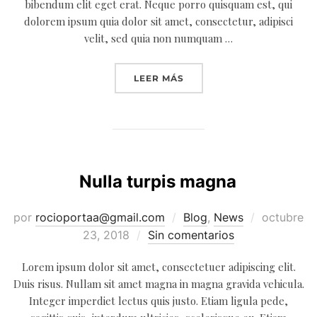
bibendum elit eget erat. Neque porro quisquam est, qui
dolorem ipsum quia dolor sit amet, consectetur, adipisci
velit, sed quia non numquam …
«NAM SED TELLUS ID MA
LEER MÁS
Nulla turpis magna
Publicado
por
rocioportaa@gmail.com
Blog
,
News
octubre
el
23, 2018
Sin comentarios
Lorem ipsum dolor sit amet, consectetuer adipiscing elit.
Duis risus. Nullam sit amet magna in magna gravida vehicula.
Integer imperdiet lectus quis justo. Etiam ligula pede,