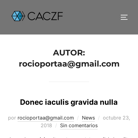
Saltar
al
contenido
ALTE
AUTOR:
rocioportaa@gmail.com
Donec iaculis gravida nulla
Publicado
por
rocioportaa@gmail.com
News
octubre 23,
el
2018
Sin comentarios